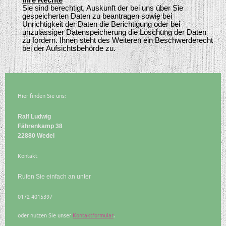
Ihre Rechte
Sie sind berechtigt, Auskunft der bei uns über Sie
gespeicherten Daten zu beantragen sowie bei
Unrichtigkeit der Daten die Berichtigung oder bei
unzulässiger Datenspeicherung die Löschung der Daten
zu fordern. Ihnen steht des Weiteren ein Beschwerderecht
bei der Aufsichtsbehörde zu.
Hier finden Sie uns:
Ralf Ludwig
Fährenkamp 38
22880 Wedel
Kontakt
Rufen Sie einfach an unter
0172 4015397
oder nutzen Sie unser
Kontaktformular
.