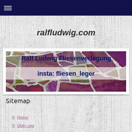
ralfludwig.com
Ralf Ludwig Fliesenverlegung
insta: fliesen_leger
Sitemap
Home
Über uns