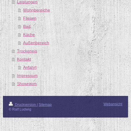
Leistungen
Wohnbereiche
Fliesen
Bad
Küche
Außenbereich
Trockeneis
Kontakt
Anfahrt
Impressum
Showroom
Webansicht
Druckversion
|
Sitemap
© Ralf Ludwig